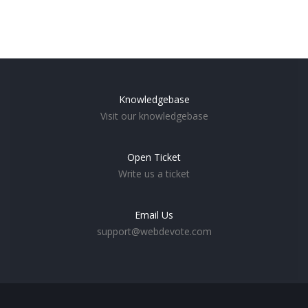
Knowledgebase
Visit our knowledgebase
Open Ticket
Write us a ticket
Email Us
support@webdevote.com